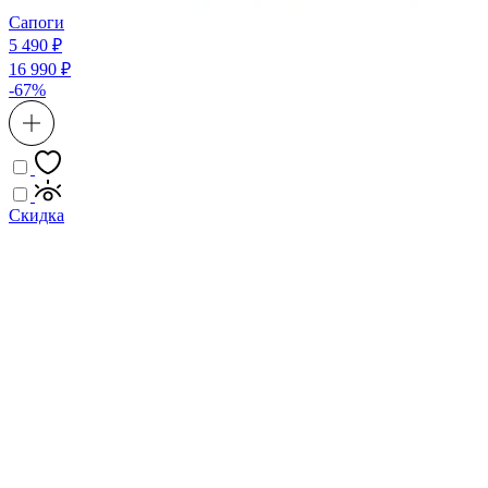
Сапоги
5 490 ₽
16 990 ₽
-67%
Скидка