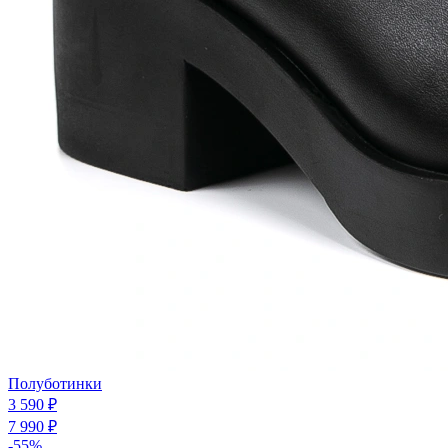
Полуботинки
3 590 ₽
7 990 ₽
-55%