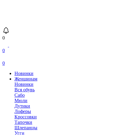
0
0
0
Новинки
Женщинам
Новинки
Вся обувь
Сабо
Мюли
Дутики
Лоферы
Кроссовки
Тапочки
Шлепанцы
Угги