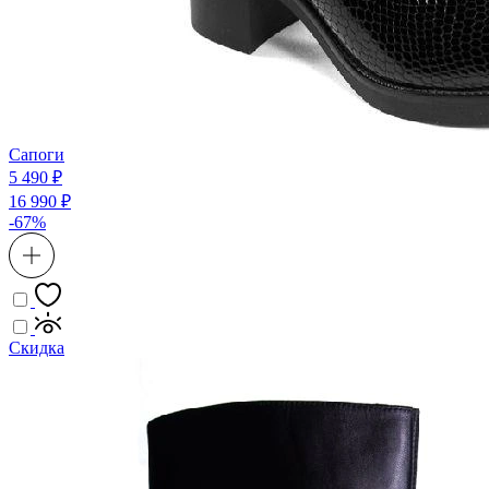
Сапоги
5 490 ₽
16 990 ₽
-67%
Скидка