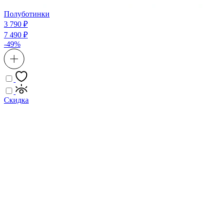
Полуботинки
3 790 ₽
7 490 ₽
-49%
Скидка