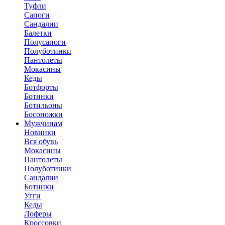
Туфли
Сапоги
Сандалии
Балетки
Полусапоги
Полуботинки
Пантолеты
Мокасины
Кеды
Ботфорты
Ботинки
Ботильоны
Босоножки
Мужчинам
Новинки
Вся обувь
Мокасины
Пантолеты
Полуботинки
Сандалии
Ботинки
Угги
Кеды
Лоферы
Кроссовки