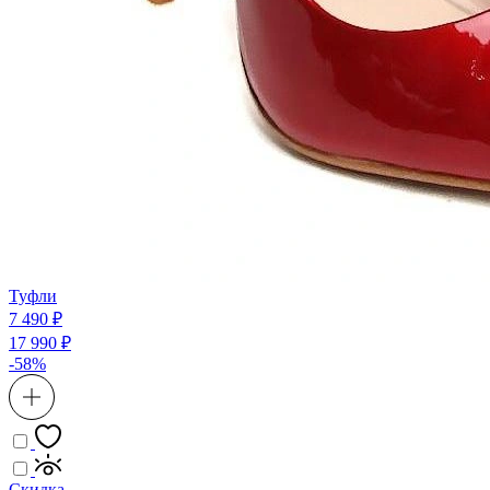
Туфли
7 490 ₽
17 990 ₽
-58%
Скидка