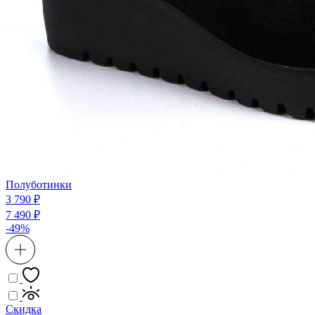
Полуботинки
3 790 ₽
7 490 ₽
-49%
Скидка