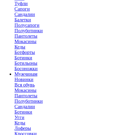
Туфли
Сапоги
Сандалии
Балетки
Полусапоги
Полуботинки
Пантолеты
Мокасины
Кеды
Ботфорты
Ботинки
Ботильоны
Босоножки
Мужчинам
Новинки
Вся обувь
Мокасины
Пантолеты
Полуботинки
Сандалии
Ботинки
Угги
Кеды
Лоферы
Кроссовки