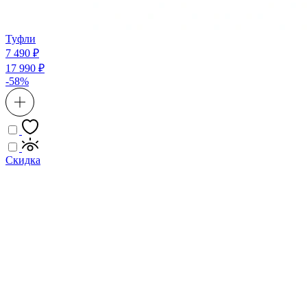
Туфли
7 490 ₽
17 990 ₽
-58%
Скидка