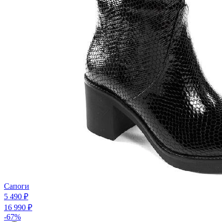
Сапоги
5 490 ₽
16 990 ₽
-67%