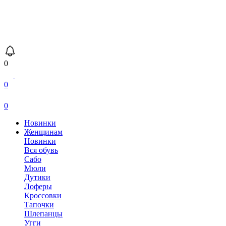
0
0
0
Новинки
Женщинам
Новинки
Вся обувь
Сабо
Мюли
Дутики
Лоферы
Кроссовки
Тапочки
Шлепанцы
Угги