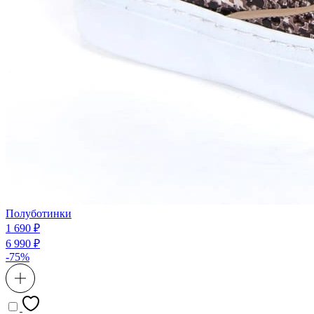
Полуботинки
1 690 ₽
6 990 ₽
-75%