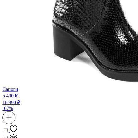
Сапоги
5 490 ₽
16 990 ₽
-67%