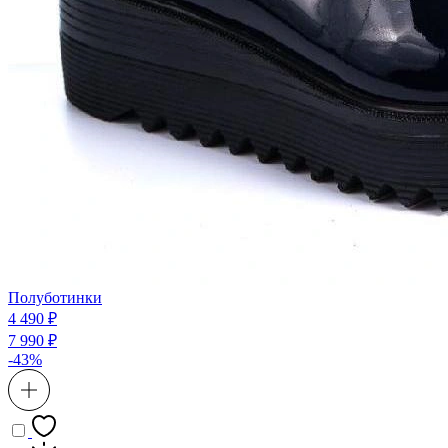
Полуботинки
4 490 ₽
7 990 ₽
-43%