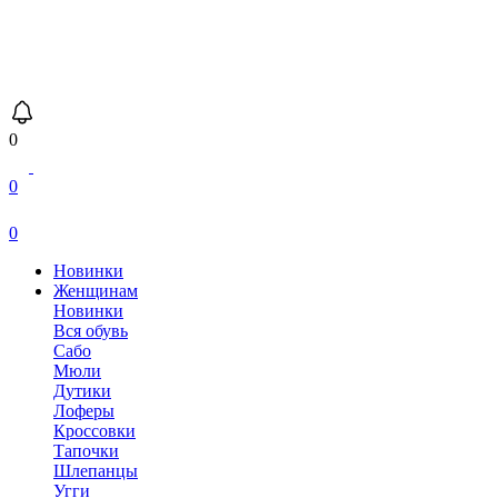
0
0
0
Новинки
Женщинам
Новинки
Вся обувь
Сабо
Мюли
Дутики
Лоферы
Кроссовки
Тапочки
Шлепанцы
Угги