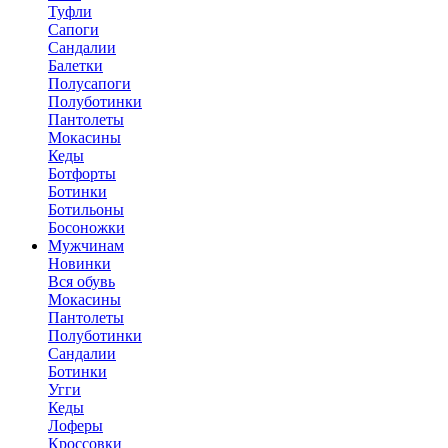
Туфли
Сапоги
Сандалии
Балетки
Полусапоги
Полуботинки
Пантолеты
Мокасины
Кеды
Ботфорты
Ботинки
Ботильоны
Босоножки
Мужчинам
Новинки
Вся обувь
Мокасины
Пантолеты
Полуботинки
Сандалии
Ботинки
Угги
Кеды
Лоферы
Кроссовки