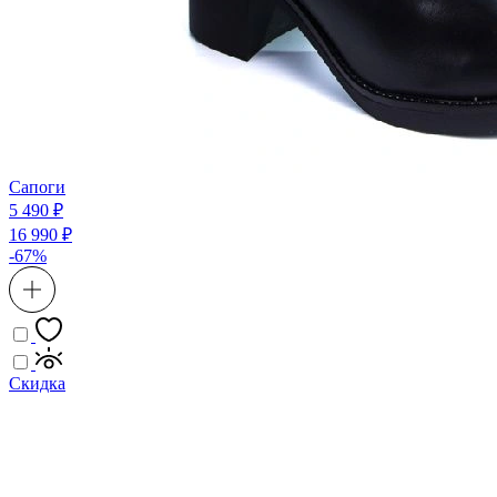
Сапоги
5 490 ₽
16 990 ₽
-67%
Скидка