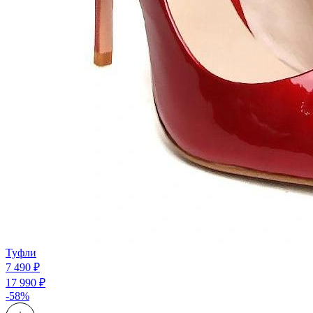
Туфли
7 490 ₽
17 990 ₽
-58%