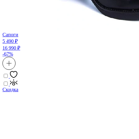
Сапоги
5 490 ₽
16 990 ₽
-67%
Скидка