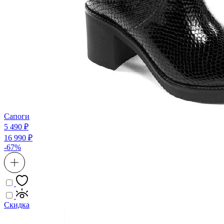
Сапоги
5 490 ₽
16 990 ₽
-67%
Скидка