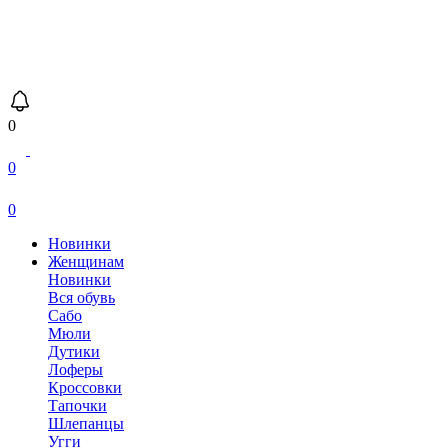
0
0
0
Новинки
Женщинам
Новинки
Вся обувь
Сабо
Мюли
Дутики
Лоферы
Кроссовки
Тапочки
Шлепанцы
Угги