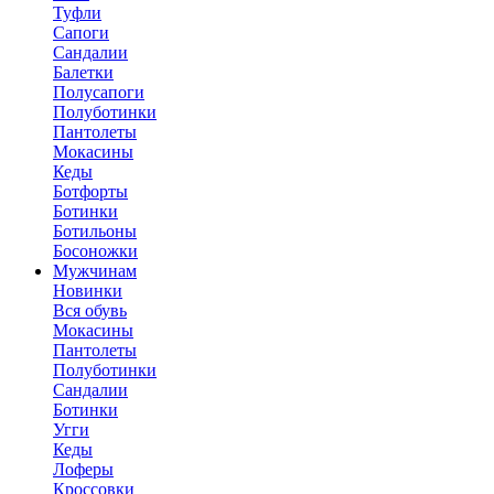
Туфли
Сапоги
Сандалии
Балетки
Полусапоги
Полуботинки
Пантолеты
Мокасины
Кеды
Ботфорты
Ботинки
Ботильоны
Босоножки
Мужчинам
Новинки
Вся обувь
Мокасины
Пантолеты
Полуботинки
Сандалии
Ботинки
Угги
Кеды
Лоферы
Кроссовки