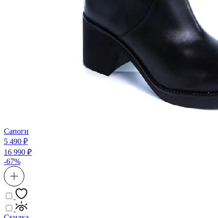
Сапоги
5 490 ₽
16 990 ₽
-67%
Скидка