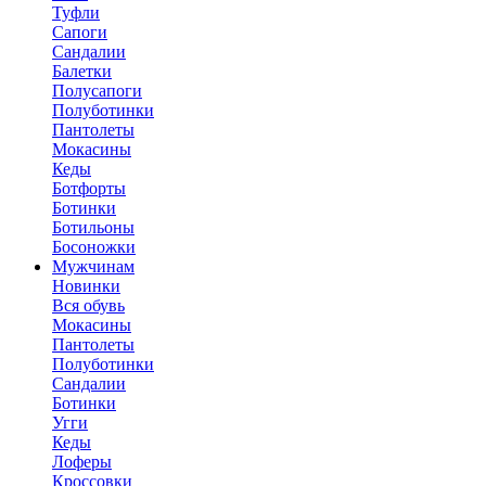
Туфли
Сапоги
Сандалии
Балетки
Полусапоги
Полуботинки
Пантолеты
Мокасины
Кеды
Ботфорты
Ботинки
Ботильоны
Босоножки
Мужчинам
Новинки
Вся обувь
Мокасины
Пантолеты
Полуботинки
Сандалии
Ботинки
Угги
Кеды
Лоферы
Кроссовки