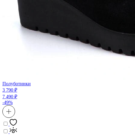
Полуботинки
3 790 ₽
7 490 ₽
-49%