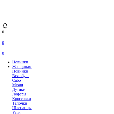
0
0
0
Новинки
Женщинам
Новинки
Вся обувь
Сабо
Мюли
Дутики
Лоферы
Кроссовки
Тапочки
Шлепанцы
Угги