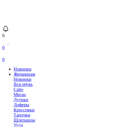
0
0
0
Новинки
Женщинам
Новинки
Вся обувь
Сабо
Мюли
Дутики
Лоферы
Кроссовки
Тапочки
Шлепанцы
Угги