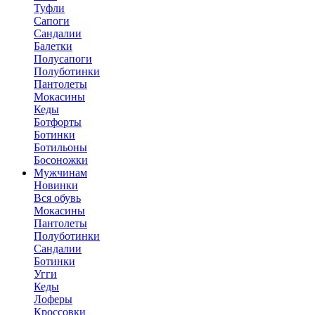
Туфли
Сапоги
Сандалии
Балетки
Полусапоги
Полуботинки
Пантолеты
Мокасины
Кеды
Ботфорты
Ботинки
Ботильоны
Босоножки
Мужчинам
Новинки
Вся обувь
Мокасины
Пантолеты
Полуботинки
Сандалии
Ботинки
Угги
Кеды
Лоферы
Кроссовки