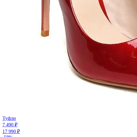
Туфли
7 490 ₽
17 990 ₽