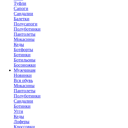
Туфли
Сапоги
Сандалии
Балетки
Полусапоги
Полуботинки
Пантолеты
Мокасины
Кеды
Ботфорты
Ботинки
Ботильоны
Босоножки
Мужчинам
Новинки
Вся обувь
Мокасины
Пантолеты
Полуботинки
Сандалии
Ботинки
Угги
Кеды
Лоферы
Кроссовки