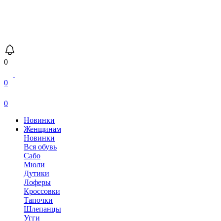
0
0
0
Новинки
Женщинам
Новинки
Вся обувь
Сабо
Мюли
Дутики
Лоферы
Кроссовки
Тапочки
Шлепанцы
Угги