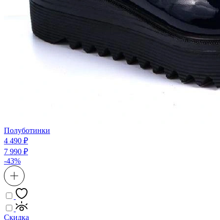
Полуботинки
4 490 ₽
7 990 ₽
-43%
Скидка