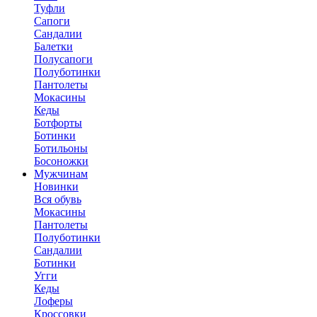
Туфли
Сапоги
Сандалии
Балетки
Полусапоги
Полуботинки
Пантолеты
Мокасины
Кеды
Ботфорты
Ботинки
Ботильоны
Босоножки
Мужчинам
Новинки
Вся обувь
Мокасины
Пантолеты
Полуботинки
Сандалии
Ботинки
Угги
Кеды
Лоферы
Кроссовки