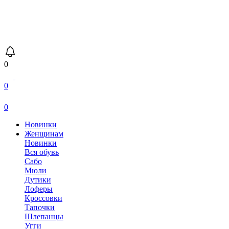
0
0
0
Новинки
Женщинам
Новинки
Вся обувь
Сабо
Мюли
Дутики
Лоферы
Кроссовки
Тапочки
Шлепанцы
Угги