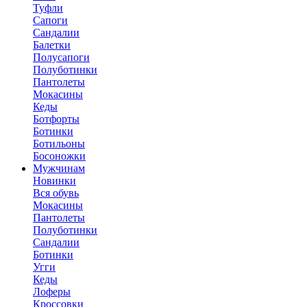
Туфли
Сапоги
Сандалии
Балетки
Полусапоги
Полуботинки
Пантолеты
Мокасины
Кеды
Ботфорты
Ботинки
Ботильоны
Босоножки
Мужчинам
Новинки
Вся обувь
Мокасины
Пантолеты
Полуботинки
Сандалии
Ботинки
Угги
Кеды
Лоферы
Кроссовки