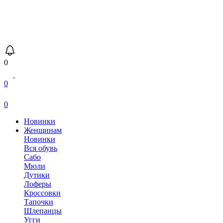
0
0
0
Новинки
Женщинам
Новинки
Вся обувь
Сабо
Мюли
Дутики
Лоферы
Кроссовки
Тапочки
Шлепанцы
Угги