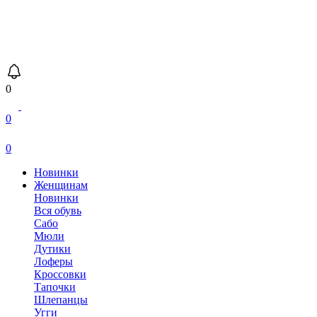
0
0
0
Новинки
Женщинам
Новинки
Вся обувь
Сабо
Мюли
Дутики
Лоферы
Кроссовки
Тапочки
Шлепанцы
Угги