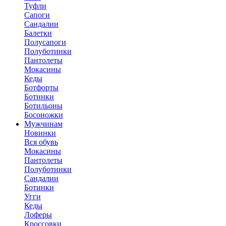
Туфли
Сапоги
Сандалии
Балетки
Полусапоги
Полуботинки
Пантолеты
Мокасины
Кеды
Ботфорты
Ботинки
Ботильоны
Босоножки
Мужчинам
Новинки
Вся обувь
Мокасины
Пантолеты
Полуботинки
Сандалии
Ботинки
Угги
Кеды
Лоферы
Кроссовки