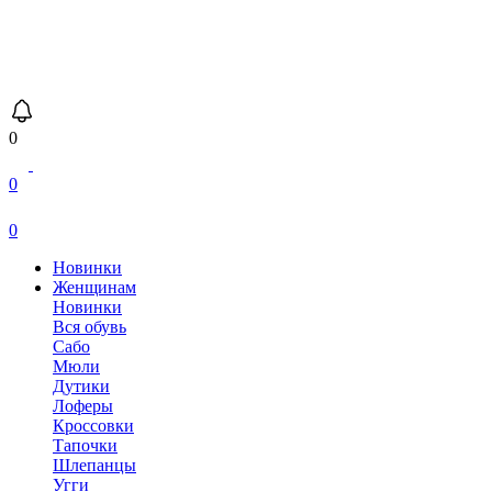
0
0
0
Новинки
Женщинам
Новинки
Вся обувь
Сабо
Мюли
Дутики
Лоферы
Кроссовки
Тапочки
Шлепанцы
Угги