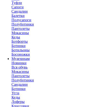
Туфли
Сапоги
Сандалии
Балетки
Полусапоги
Полуботинки
Пантолеты
Мокасины
Кеды
Ботфорты
Ботинки
Ботильоны
Босоножки
Мужчинам
Новинки
Вся обувь
Мокасины
Пантолеты
Полуботинки
Сандалии
Ботинки
Угги
Кеды
Лоферы
Кроссовки