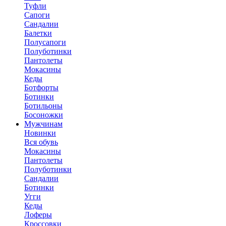
Туфли
Сапоги
Сандалии
Балетки
Полусапоги
Полуботинки
Пантолеты
Мокасины
Кеды
Ботфорты
Ботинки
Ботильоны
Босоножки
Мужчинам
Новинки
Вся обувь
Мокасины
Пантолеты
Полуботинки
Сандалии
Ботинки
Угги
Кеды
Лоферы
Кроссовки