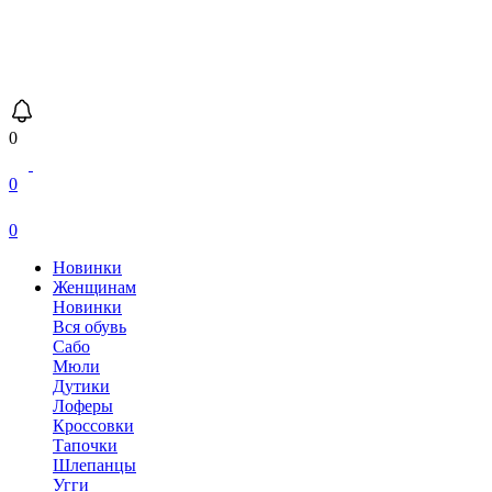
0
0
0
Новинки
Женщинам
Новинки
Вся обувь
Сабо
Мюли
Дутики
Лоферы
Кроссовки
Тапочки
Шлепанцы
Угги