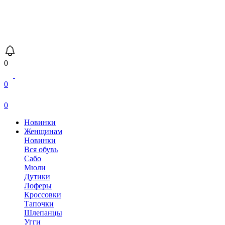
0
0
0
Новинки
Женщинам
Новинки
Вся обувь
Сабо
Мюли
Дутики
Лоферы
Кроссовки
Тапочки
Шлепанцы
Угги