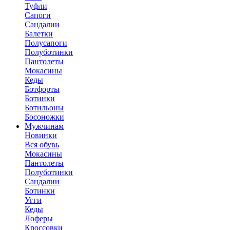
Туфли
Сапоги
Сандалии
Балетки
Полусапоги
Полуботинки
Пантолеты
Мокасины
Кеды
Ботфорты
Ботинки
Ботильоны
Босоножки
Мужчинам
Новинки
Вся обувь
Мокасины
Пантолеты
Полуботинки
Сандалии
Ботинки
Угги
Кеды
Лоферы
Кроссовки