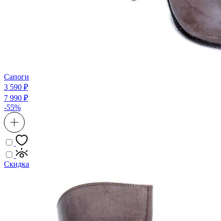
Сапоги
3 590 ₽
7 990 ₽
-55%
Скидка