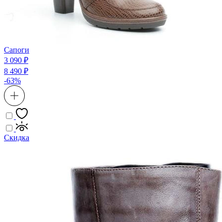
Сапоги
3 090 ₽
8 490 ₽
-63%
Скидка