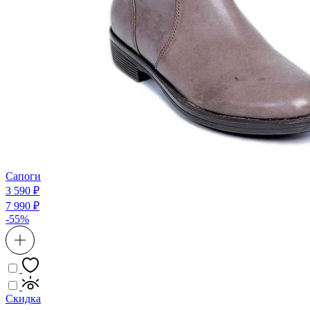
Сапоги
3 590 ₽
7 990 ₽
-55%
Скидка