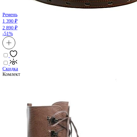
Ремень
1 390 ₽
2 890 ₽
-51%
Скидка
Комлект