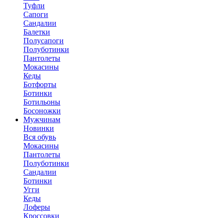
Туфли
Сапоги
Сандалии
Балетки
Полусапоги
Полуботинки
Пантолеты
Мокасины
Кеды
Ботфорты
Ботинки
Ботильоны
Босоножки
Мужчинам
Новинки
Вся обувь
Мокасины
Пантолеты
Полуботинки
Сандалии
Ботинки
Угги
Кеды
Лоферы
Кроссовки