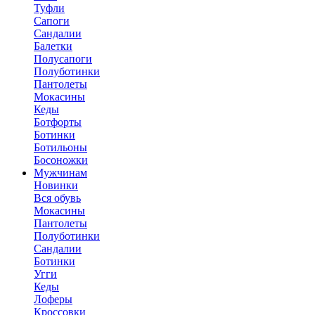
Туфли
Сапоги
Сандалии
Балетки
Полусапоги
Полуботинки
Пантолеты
Мокасины
Кеды
Ботфорты
Ботинки
Ботильоны
Босоножки
Мужчинам
Новинки
Вся обувь
Мокасины
Пантолеты
Полуботинки
Сандалии
Ботинки
Угги
Кеды
Лоферы
Кроссовки