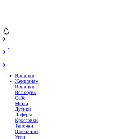
0
0
0
Новинки
Женщинам
Новинки
Вся обувь
Сабо
Мюли
Дутики
Лоферы
Кроссовки
Тапочки
Шлепанцы
Угги