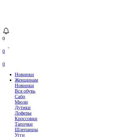
0
0
0
Новинки
Женщинам
Новинки
Вся обувь
Сабо
Мюли
Дутики
Лоферы
Кроссовки
Тапочки
Шлепанцы
Угги