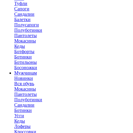
Туфли
Сапоги
Сандалии
Балетки
Полусапоги
Полуботинки
Пантолеты
Мокасины
Кеды
Ботфорты
Ботинки
Ботильоны
Босоножки
Мужчинам
Новинки
Вся обувь
Мокасины
Пантолеты
Полуботинки
Сандалии
Ботинки
Угги
Кеды
Лоферы
Кроссовки