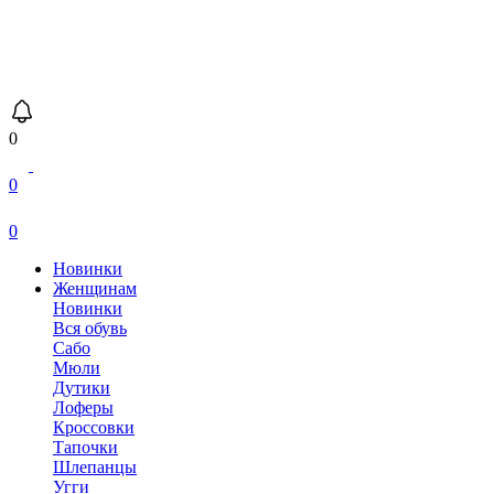
0
0
0
Новинки
Женщинам
Новинки
Вся обувь
Сабо
Мюли
Дутики
Лоферы
Кроссовки
Тапочки
Шлепанцы
Угги