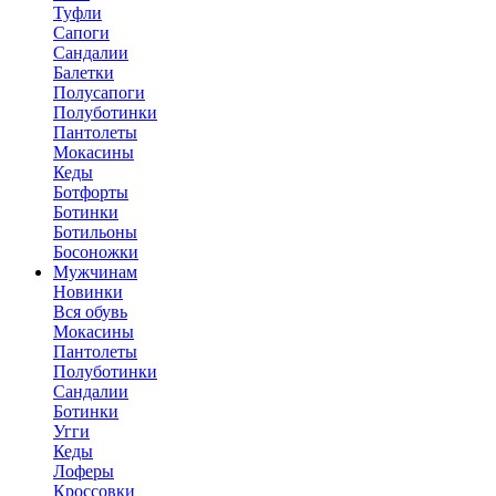
Туфли
Сапоги
Сандалии
Балетки
Полусапоги
Полуботинки
Пантолеты
Мокасины
Кеды
Ботфорты
Ботинки
Ботильоны
Босоножки
Мужчинам
Новинки
Вся обувь
Мокасины
Пантолеты
Полуботинки
Сандалии
Ботинки
Угги
Кеды
Лоферы
Кроссовки