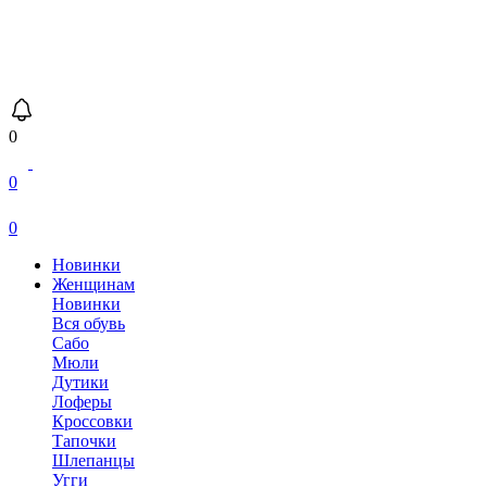
0
0
0
Новинки
Женщинам
Новинки
Вся обувь
Сабо
Мюли
Дутики
Лоферы
Кроссовки
Тапочки
Шлепанцы
Угги