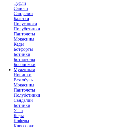
Туфли
Сапоги
Сандалии
Балетки
Полусапоги
Полуботинки
Пантолеты
Мокасины
Кеды
Ботфорты
Ботинки
Ботильоны
Босоножки
Мужчинам
Новинки
Вся обувь
Мокасины
Пантолеты
Полуботинки
Сандалии
Ботинки
Угги
Кеды
Лоферы
Кроссовки