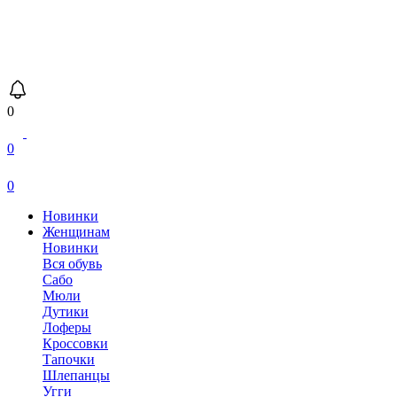
0
0
0
Новинки
Женщинам
Новинки
Вся обувь
Сабо
Мюли
Дутики
Лоферы
Кроссовки
Тапочки
Шлепанцы
Угги