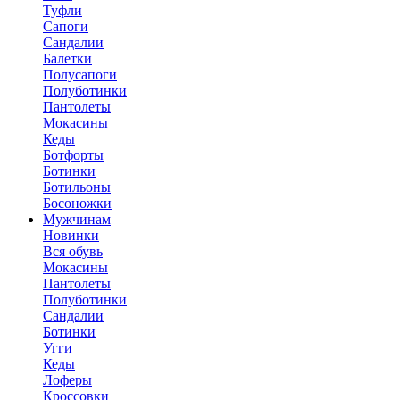
Туфли
Сапоги
Сандалии
Балетки
Полусапоги
Полуботинки
Пантолеты
Мокасины
Кеды
Ботфорты
Ботинки
Ботильоны
Босоножки
Мужчинам
Новинки
Вся обувь
Мокасины
Пантолеты
Полуботинки
Сандалии
Ботинки
Угги
Кеды
Лоферы
Кроссовки