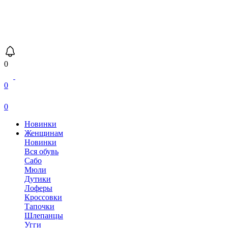
0
0
0
Новинки
Женщинам
Новинки
Вся обувь
Сабо
Мюли
Дутики
Лоферы
Кроссовки
Тапочки
Шлепанцы
Угги