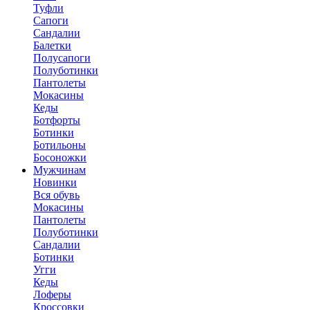
Туфли
Сапоги
Сандалии
Балетки
Полусапоги
Полуботинки
Пантолеты
Мокасины
Кеды
Ботфорты
Ботинки
Ботильоны
Босоножки
Мужчинам
Новинки
Вся обувь
Мокасины
Пантолеты
Полуботинки
Сандалии
Ботинки
Угги
Кеды
Лоферы
Кроссовки