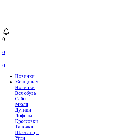
0
0
0
Новинки
Женщинам
Новинки
Вся обувь
Сабо
Мюли
Дутики
Лоферы
Кроссовки
Тапочки
Шлепанцы
Угги