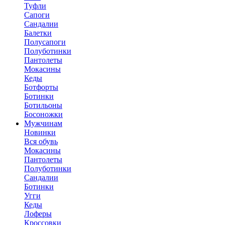
Туфли
Сапоги
Сандалии
Балетки
Полусапоги
Полуботинки
Пантолеты
Мокасины
Кеды
Ботфорты
Ботинки
Ботильоны
Босоножки
Мужчинам
Новинки
Вся обувь
Мокасины
Пантолеты
Полуботинки
Сандалии
Ботинки
Угги
Кеды
Лоферы
Кроссовки