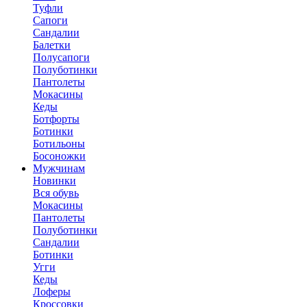
Туфли
Сапоги
Сандалии
Балетки
Полусапоги
Полуботинки
Пантолеты
Мокасины
Кеды
Ботфорты
Ботинки
Ботильоны
Босоножки
Мужчинам
Новинки
Вся обувь
Мокасины
Пантолеты
Полуботинки
Сандалии
Ботинки
Угги
Кеды
Лоферы
Кроссовки