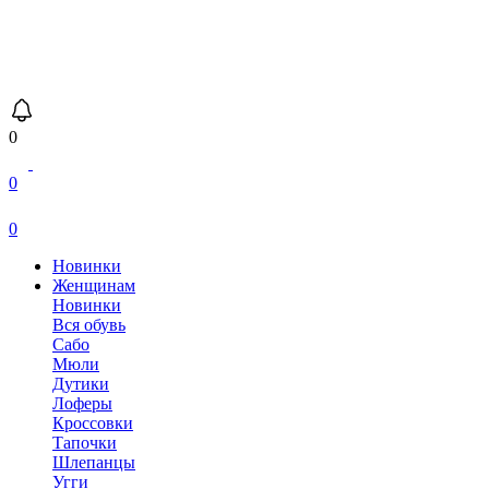
0
0
0
Новинки
Женщинам
Новинки
Вся обувь
Сабо
Мюли
Дутики
Лоферы
Кроссовки
Тапочки
Шлепанцы
Угги