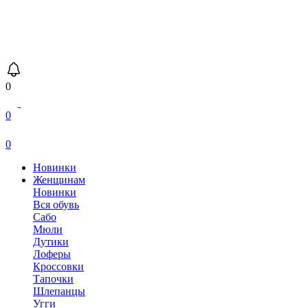
0
0
0
Новинки
Женщинам
Новинки
Вся обувь
Сабо
Мюли
Дутики
Лоферы
Кроссовки
Тапочки
Шлепанцы
Угги