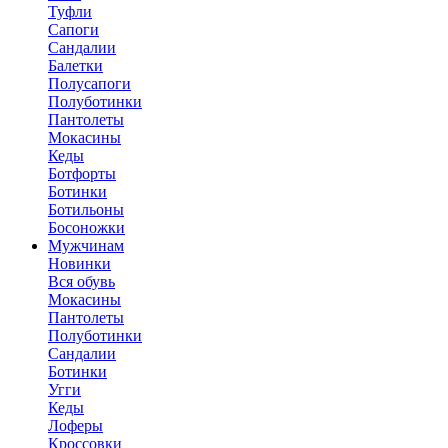
Туфли
Сапоги
Сандалии
Балетки
Полусапоги
Полуботинки
Пантолеты
Мокасины
Кеды
Ботфорты
Ботинки
Ботильоны
Босоножки
Мужчинам
Новинки
Вся обувь
Мокасины
Пантолеты
Полуботинки
Сандалии
Ботинки
Угги
Кеды
Лоферы
Кроссовки