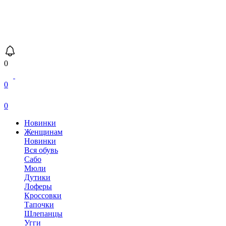
0
0
0
Новинки
Женщинам
Новинки
Вся обувь
Сабо
Мюли
Дутики
Лоферы
Кроссовки
Тапочки
Шлепанцы
Угги