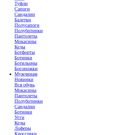
Туфли
Сапоги
Сандалии
Балетки
Полусапоги
Полуботинки
Пантолеты
Мокасины
Кеды
Ботфорты
Ботинки
Ботильоны
Босоножки
Мужчинам
Новинки
Вся обувь
Мокасины
Пантолеты
Полуботинки
Сандалии
Ботинки
Угги
Кеды
Лоферы
Кроссовки