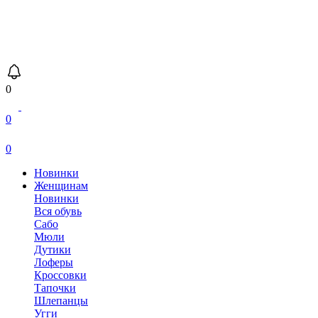
0
0
0
Новинки
Женщинам
Новинки
Вся обувь
Сабо
Мюли
Дутики
Лоферы
Кроссовки
Тапочки
Шлепанцы
Угги