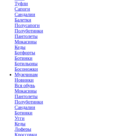
Туфли
Сапоги
Сандалии
Балетки
Полусапоги
Полуботинки
Пантолеты
Мокасины
Кеды
Ботфорты
Ботинки
Ботильоны
Босоножки
Мужчинам
Новинки
Вся обувь
Мокасины
Пантолеты
Полуботинки
Сандалии
Ботинки
Угги
Кеды
Лоферы
Кроссовки