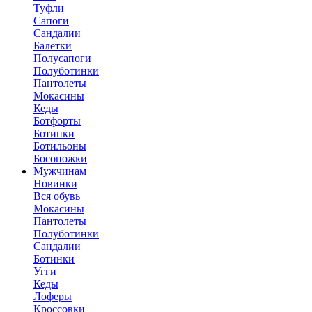
Туфли
Сапоги
Сандалии
Балетки
Полусапоги
Полуботинки
Пантолеты
Мокасины
Кеды
Ботфорты
Ботинки
Ботильоны
Босоножки
Мужчинам
Новинки
Вся обувь
Мокасины
Пантолеты
Полуботинки
Сандалии
Ботинки
Угги
Кеды
Лоферы
Кроссовки