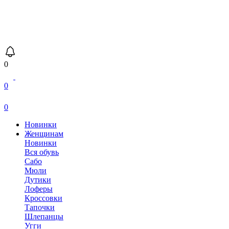
0
0
0
Новинки
Женщинам
Новинки
Вся обувь
Сабо
Мюли
Дутики
Лоферы
Кроссовки
Тапочки
Шлепанцы
Угги