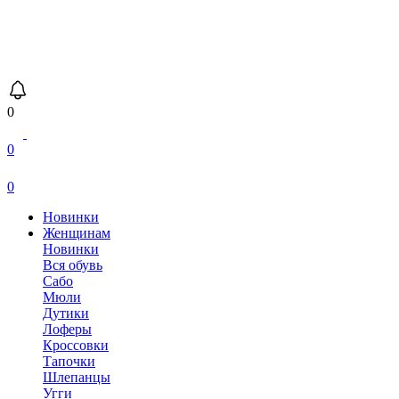
0
0
0
Новинки
Женщинам
Новинки
Вся обувь
Сабо
Мюли
Дутики
Лоферы
Кроссовки
Тапочки
Шлепанцы
Угги