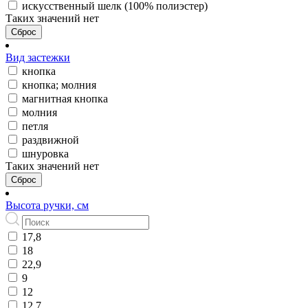
искусственный шелк (100% полиэстер)
Таких значений нет
Сброс
Вид застежки
кнопка
кнопка; молния
магнитная кнопка
молния
петля
раздвижной
шнуровка
Таких значений нет
Сброс
Высота ручки, см
17,8
18
22,9
9
12
12,7