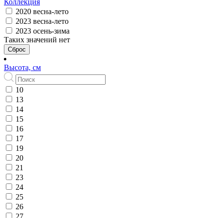
Коллекция
2020 весна-лето
2023 весна-лето
2023 осень-зима
Таких значений нет
Сброс
Высота, см
10
13
14
15
16
17
19
20
21
23
24
25
26
27