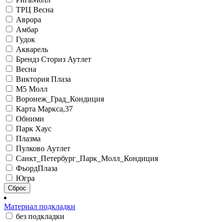
ТРЦ Весна
Аврора
Амбар
Гудок
Акварель
Брендз Сториз Аутлет
Весна
Виктория Плаза
М5 Молл
Воронеж_Град_Кондиция
Карта Маркса,37
Обними
Парк Хаус
Плазма
Пулково Аутлет
Санкт_Петербург_Парк_Молл_Кондиция
ФьордПлаза
Югра
Сброс
Материал подкладки
без подкладки