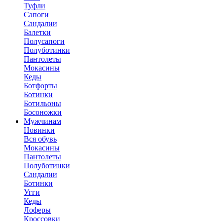
Туфли
Сапоги
Сандалии
Балетки
Полусапоги
Полуботинки
Пантолеты
Мокасины
Кеды
Ботфорты
Ботинки
Ботильоны
Босоножки
Мужчинам
Новинки
Вся обувь
Мокасины
Пантолеты
Полуботинки
Сандалии
Ботинки
Угги
Кеды
Лоферы
Кроссовки