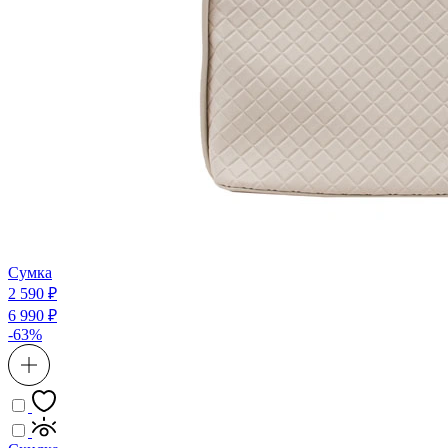
Сумка
2 590 ₽
6 990 ₽
-63%