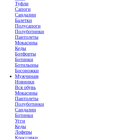
Туфли
Сапоги
Сандалии
Балетки
Полусапоги
Полуботинки
Пантолеты
Мокасины
Кеды
Ботфорты
Ботинки
Ботильоны
Босоножки
Мужчинам
Новинки
Вся обувь
Мокасины
Пантолеты
Полуботинки
Сандалии
Ботинки
Угги
Кеды
Лоферы
Кроссовки