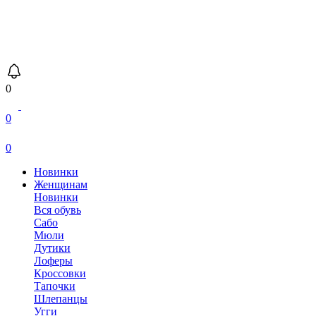
0
0
0
Новинки
Женщинам
Новинки
Вся обувь
Сабо
Мюли
Дутики
Лоферы
Кроссовки
Тапочки
Шлепанцы
Угги