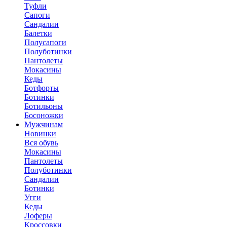
Туфли
Сапоги
Сандалии
Балетки
Полусапоги
Полуботинки
Пантолеты
Мокасины
Кеды
Ботфорты
Ботинки
Ботильоны
Босоножки
Мужчинам
Новинки
Вся обувь
Мокасины
Пантолеты
Полуботинки
Сандалии
Ботинки
Угги
Кеды
Лоферы
Кроссовки