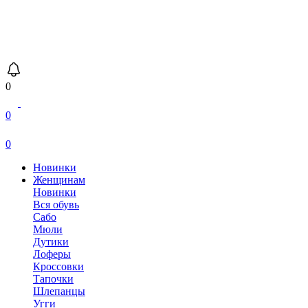
0
0
0
Новинки
Женщинам
Новинки
Вся обувь
Сабо
Мюли
Дутики
Лоферы
Кроссовки
Тапочки
Шлепанцы
Угги