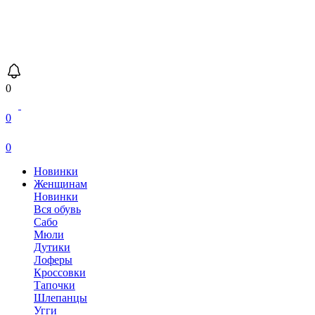
0
0
0
Новинки
Женщинам
Новинки
Вся обувь
Сабо
Мюли
Дутики
Лоферы
Кроссовки
Тапочки
Шлепанцы
Угги