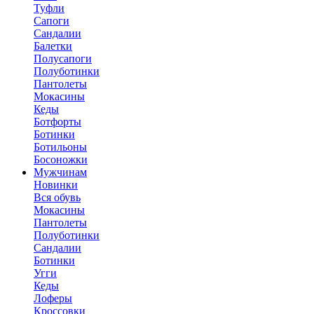
Туфли
Сапоги
Сандалии
Балетки
Полусапоги
Полуботинки
Пантолеты
Мокасины
Кеды
Ботфорты
Ботинки
Ботильоны
Босоножки
Мужчинам
Новинки
Вся обувь
Мокасины
Пантолеты
Полуботинки
Сандалии
Ботинки
Угги
Кеды
Лоферы
Кроссовки